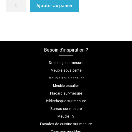
quantité
Ajouter au panier
de
Comptoir
sur
mesure
melamine
Besoin d’inspiration ?
Dressing sur mesure
Meuble sous pente
Meuble sous-escalier
Meuble escalier
Placard sur-mesure
Bibliothèque sur mesure
Bureau sur mesure
Meuble TV
Façades de cuisine sur-mesure
Tous nos meubles