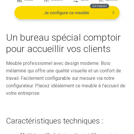
était :
est :
2
1
308,38€.
719,
Un bureau spécial comptoir
pour accueillir vos clients
Meuble professionnel avec design moderne. Bois
mélaminé qui offre une qualité visuelle et un confort de
travail. Facilement configurable sur mesure via notre
configurateur. Placez idéalement ce meuble à l’accueil de
votre entreprise.
Caractéristiques techniques :