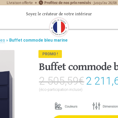
Soyez le créateur de votre intérieur
les
»
Buffet commode bleu marine
PROMO !
Buffet commode b
2 505,59
€
Le
2 211,
prix
(éco-participation incluse)
initial
était :