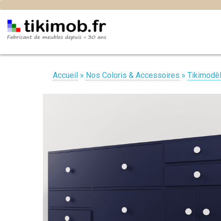
Accueil
»
Nos Coloris & Accessoires
»
Tikimodè