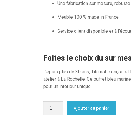
Une fabrication sur mesure, robuste
Meuble 100 % made in France
Service client disponible et à l’écou
Faites le choix du sur me
Depuis plus de 30 ans, Tikimob conçoit e
atelier à La Rochelle. Ce buffet bleu marin
pour un intérieur unique.
quantité
Ajouter au panier
de
Buffet
commode