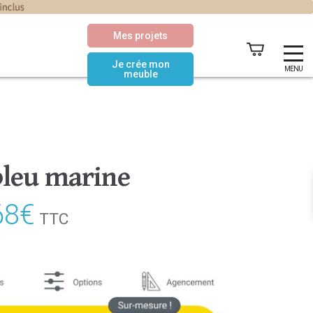
Mes projets
Je crée mon
MENU
meuble
leu marine
68
€
Le
TTC
prix
actuel
est :