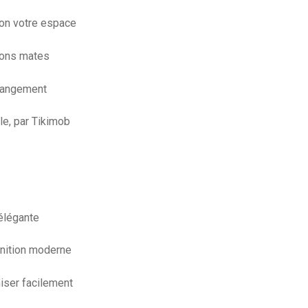
on votre espace
tions mates
 rangement
le, par Tikimob
élégante
inition moderne
niser facilement