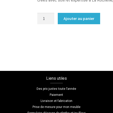
créés avec soin et expertise à La Rochelle,
quantité
Ajouter au panier
de
Commode
sur
mesure
chambre
Liens utiles
Des prix justes toute l’année
Paiement
Livraison et fabrication
Prise de mesure pour mon meuble