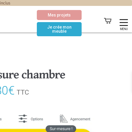
Mes projets
Je crée mon
MENU
meuble
sure chambre
80
€
Le
TTC
prix
actuel
est :