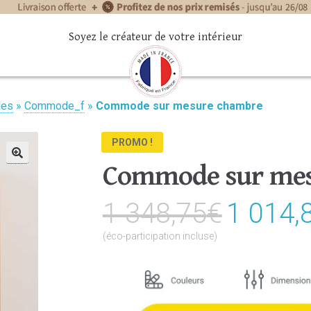
Soyez le créateur de votre intérieur
les
»
Commode_f
»
Commode sur mesure chambre
PROMO !
Commode sur me
🔍
1 348,75
€
Le
1 014,
prix
(éco-participation incluse)
initial
était :