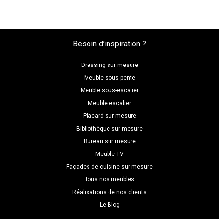
salle
de
bains
sur
Besoin d’inspiration ?
mesure,
scandinave
Dressing sur mesure
Meuble sous pente
Meuble sous-escalier
Meuble escalier
Placard sur-mesure
Bibliothèque sur mesure
Bureau sur mesure
Meuble TV
Façades de cuisine sur-mesure
Tous nos meubles
Réalisations de nos clients
Le Blog