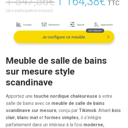
1 547,56
€
Le
1 164,38
€
Le
TTC
prix
prix
(éco-participation incluse)
initial
actu
était :
est :
1
1
547,56€.
164,
Meuble de salle de bains
sur mesure style
scandinave
Apportez une
touche nordique chaleureuse
à votre
salle de bains avec ce
meuble de salle de bains
scandinave sur mesure
, conçu par
Tikimob
. Alliant
bois
clair
,
blanc mat
et
formes simples
, il s’intègre
parfaitement dans un intérieur à la fois
moderne,