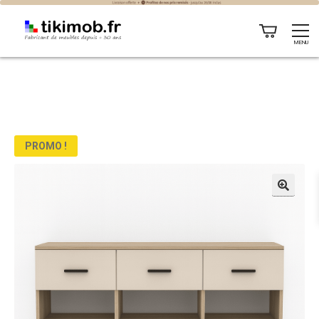
MENU
PROMO !
🔍