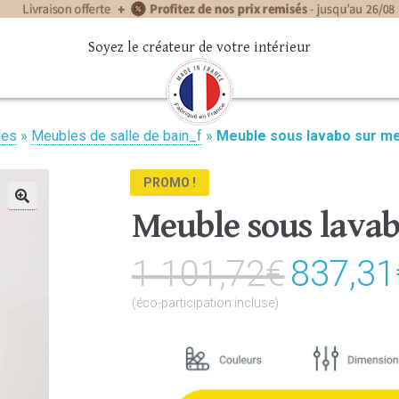
Soyez le créateur de votre intérieur
les
»
Meubles de salle de bain_f
»
Meuble sous lavabo sur m
PROMO !
Meuble sous lava
🔍
1 101,72
€
Le
837,31
prix
(éco-participation incluse)
initial
était :