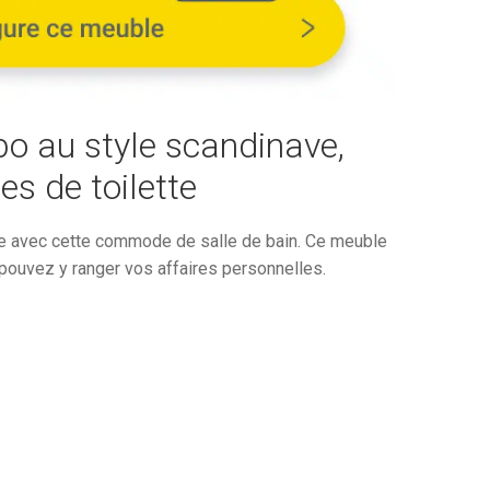
837,31€.
€.
o au style scandinave,
es de toilette
que avec cette commode de salle de bain. Ce meuble
pouvez y ranger vos affaires personnelles.