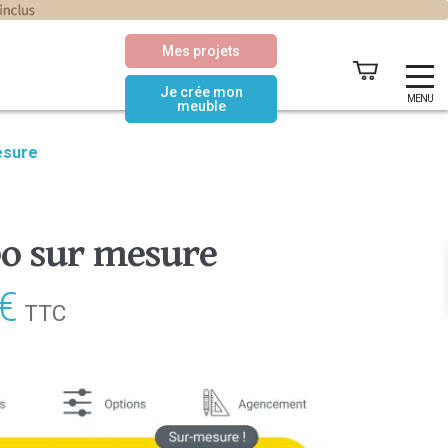
Mes projets
Je crée mon
MENU
meuble
esure
bo sur mesure
€
Le
TTC
prix
actuel
est :